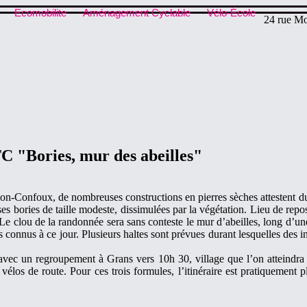
Ecomobilite
Aménagement Cyclable
Vélo-École
24 rue Mo
C "Bories, mur des abeilles"
lon-Confoux, de nombreuses constructions en pierres sèches attestent du
 bories de taille modeste, dissimulées par la végétation. Lieu de repos e
Le clou de la randonnée sera sans conteste le mur d’abeilles, long d’un
connus à ce jour. Plusieurs haltes sont prévues durant lesquelles des i
 avec un regroupement à Grans vers 10h 30, village que l’on atteindr
vélos de route. Pour ces trois formules, l’itinéraire est pratiquement 