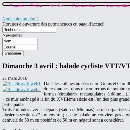
Accueil
Atelier
Balades
L'association
Evenementiel
Nous faire un don ?
Horaires d'ouverture des permanences en page d'accueil
Newsletter
Dimanche 3 avril : balade cycliste VTT/VT
21 mars 2016
Dans les collines boisées entre Grans et Cornil
de restanques, nous rencontrerons de nombreuses
formes (circulaires, rectangulaires, à dôme…). 
» ce mur aménagé à la fin du XVIIIème siècle est l’un des plus grands 
participants.
Trois formules avec 2 départs (Salon et Miramas) seront organisées
plusieurs sections (7 km environ) ; cette balade ne convient pas aux 
dénivelé de 50 m en positif et de 50 m en négatif sont à considérer.