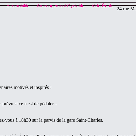
Ecomobilite
Aménagement Cyclable
Vélo-École
24 rue Mo
naires motivés et inspirés !
 prévu si ce n'est de pédaler...
z-vous à 18h30 sur la parvis de la gare Saint-Charles.