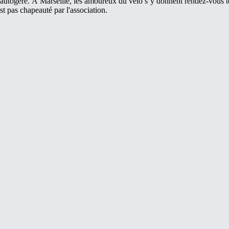
utogéré. À Marseille, les amoureux du vélo s’y donnent rendez-vous to
st pas chapeauté par l'association.