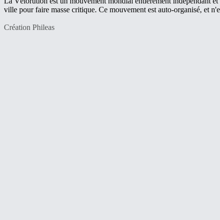
La Vélorution est un mouvement mondial entièrement indépendant et a
ville pour faire masse critique. Ce mouvement est auto-organisé, et n'e
Création Phileas