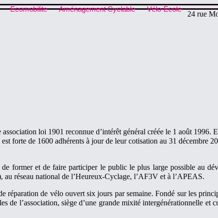
Ecomobilite
Aménagement Cyclable
Vélo-École
24 rue Mo
e association loi 1901 reconnue d’intérêt général créée le 1 août 1996. 
est forte de 1600 adhérents à jour de leur cotisation au 31 décembre 
, de former et de faire participer le public le plus large possible au d
B), au réseau national de l’Heureux-Cyclage, l’AF3V et à l’APEAS.
e réparation de vélo ouvert six jours par semaine. Fondé sur les princip
les de l’association, siège d’une grande mixité intergénérationnelle et c