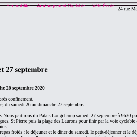
Ecomobilite
Aménagement Cyclable
Vélo-École
24 rue Mo
et 27 septembre
che 28 septembre 2020
près confinement.
bre, du samedi 26 au dimanche 27 septembre.
eue. Nous partirons du Palais Longchamp samedi 27 septembre à 9h30 pou
gues, St Pierre puis la plage des Laurons pour finir par la voie cyclable
ins.
4 repas froids : le déjeuner et le dîner du samedi, le petit-déjeuner et 