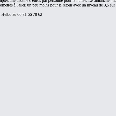
ptez une dizaine d'euros par personne pour la nuitée. Le dimanche , nou
mètres à l'aller, un peu moins pour le retour avec un niveau de 3,5 sur 
el Helbo au 06 81 66 78 62