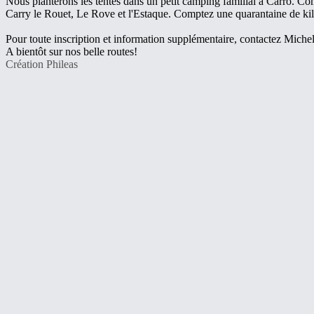
Nous planterons les tentes dans un petit camping familial à Carro. Com
Carry le Rouet, Le Rove et l'Estaque. Comptez une quarantaine de kilo
Pour toute inscription et information supplémentaire, contactez Mich
A bientôt sur nos belle routes!
Création Phileas