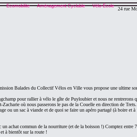
Ecomobilite
Aménagement Cyclable
Vélo-École
24 rue Mo
ission Balades du Collectif Vélos en Ville vous propose une ultime sort
hamp pour rallier à vélo le gîte de Puyloubier et nous ne rentrerons que
-Zacharie où nous passerons le pas de la Couelle en direction de Trets. 
age ou un sac à viande et de quoi se faire un apéro partagé (à boire et 
un achat commun de la nourriture (et de la boisson !) Comptez entre 7 et
 à bientôt sur la route !