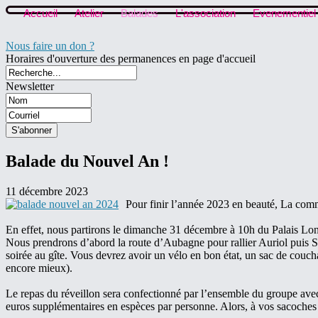
Accueil
Atelier
Balades
L'association
Evenementiel
Nous faire un don ?
Horaires d'ouverture des permanences en page d'accueil
Newsletter
Balade du Nouvel An !
11 décembre 2023
Pour finir l’année 2023 en beauté, La comm
En effet, nous partirons le dimanche 31 décembre à 10h du Palais Longc
Nous prendrons d’abord la route d’Aubagne pour rallier Auriol puis St
soirée au gîte. Vous devrez avoir un vélo en bon état, un sac de couch
encore mieux).
Le repas du réveillon sera confectionné par l’ensemble du groupe avec 
euros supplémentaires en espèces par personne. Alors, à vos sacoches et