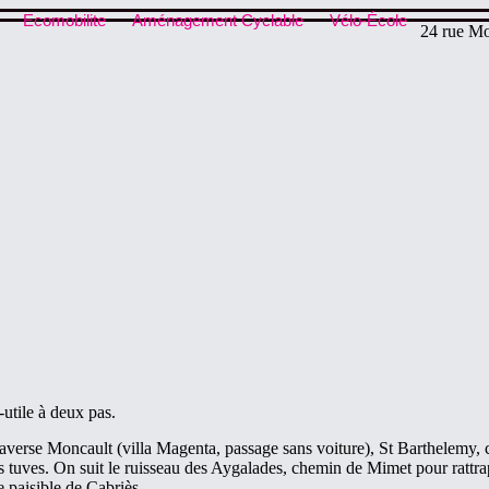
Ecomobilite
Aménagement Cyclable
Vélo-École
24 rue Mo
utile à deux pas.
raverse Moncault (villa Magenta, passage sans voiture), St Barthelemy, 
s tuves. On suit le ruisseau des Aygalades, chemin de Mimet pour rattra
 paisible de Cabriès.