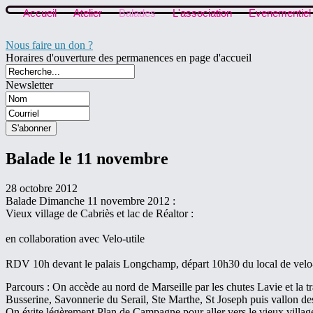
Accueil
Atelier
Balades
L'association
Evenementiel
Nous faire un don ?
Horaires d'ouverture des permanences en page d'accueil
Newsletter
Balade le 11 novembre
28 octobre 2012
Balade Dimanche 11 novembre 2012 :
Vieux village de Cabriès et lac de Réaltor :
en collaboration avec Velo-utile
RDV 10h devant le palais Longchamp, départ 10h30 du local de velo-
Parcours : On accède au nord de Marseille par les chutes Lavie et la t
Busserine, Savonnerie du Serail, Ste Marthe, St Joseph puis vallon de
On évite légèrement Plan de Campagne pour aller vers le vieux village