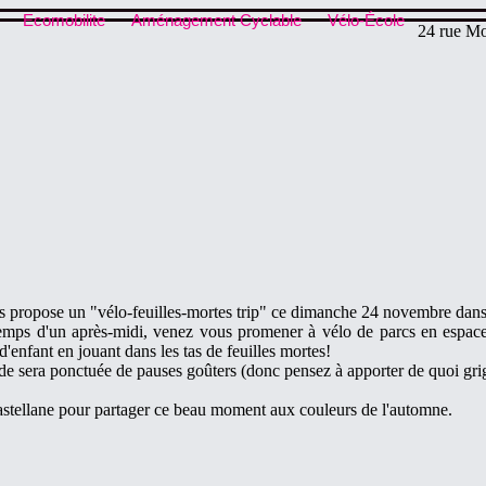
Ecomobilite
Aménagement Cyclable
Vélo-École
24 rue Mo
is propose un "vélo-feuilles-mortes trip" ce dimanche 24 novembre dans 
emps d'un après-midi, venez vous promener à vélo de parcs en espaces 
'enfant en jouant dans les tas de feuilles mortes!
alade sera ponctuée de pauses goûters (donc pensez à apporter de quoi gri
tellane pour partager ce beau moment aux couleurs de l'automne.