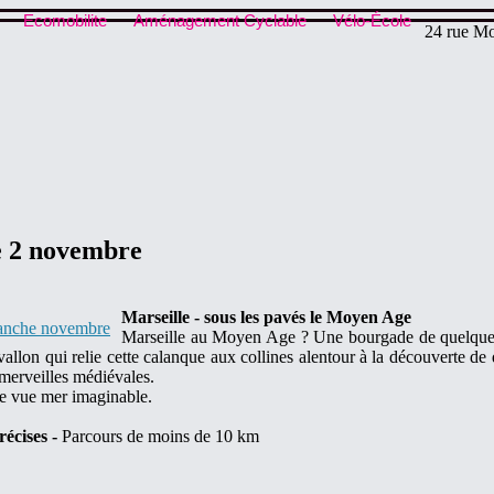
Ecomobilite
Aménagement Cyclable
Vélo-École
24 rue Mo
he 2 novembre
Marseille - sous les pavés le Moyen Age
Marseille au Moyen Age ? Une bourgade de quelques m
allon qui relie cette calanque aux collines alentour à la découverte de
 merveilles médiévales.
lle vue mer imaginable.
récises -
Parcours de moins de 10 km