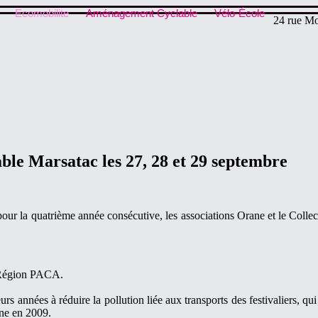
Ecomobilite
Aménagement Cyclable
Vélo-École
24 rue Mo
able Marsatac les 27, 28 et 29 septembre
pour la quatrième année consécutive, les associations Orane et le Collect
n Région PACA.
urs années à réduire la pollution liée aux transports des festivaliers, 
ane en 2009.