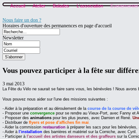
Accueil
Atelier
Balades
L'association
Evenementiel
Nous faire un don ?
Horaires d'ouverture des permanences en page d'accueil
Newsletter
Vous pouvez participer à la fête sur différe
3 mai 2013
La Fête du Vélo ne saurait se faire sans vous, les bénévoles ! Nous avons b
Vous pouvez nous aider sur l'une des missions suivantes :
- Aider à la préparation et au déroulement de la
course de la course de vél
- Proposer une
convergence
pour se rendre au Vieux-Port, avec Fanny et A
- Proposer des
animations
pour les plus jeunes, avec Damien et René.
Une
- Distribuer de
flyers et pose d'affiches fin mai
.
- Aider la commission
restauration
à préparer les sacs pour les bénévoles
- Aider à
l'installation
des barrières et matériel sur la Corniche, avec Cyril.
- Participer à
l'accueil des artistes danseurs et des graffeurs
sur la Corni