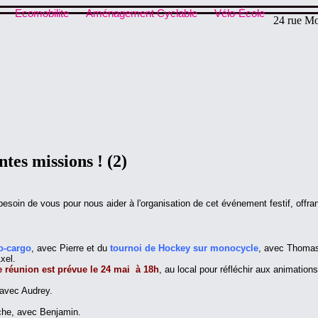
Ecomobilite
Aménagement Cyclable
Vélo-École
24 rue Mo
ntes missions ! (2)
esoin de vous pour nous aider à l'organisation de cet événement festif, offra
o-cargo
, avec Pierre et du
tournoi de Hockey sur monocycle
, avec Thomas
xel.
 réunion est prévue le 24 mai à 18h
, au local pour réfléchir aux animation
, avec Audrey.
che, avec Benjamin.