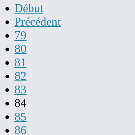
Début
Précédent
79
80
81
82
83
84
85
86