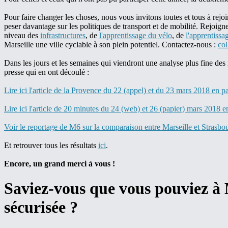
Pour faire changer les choses, nous vous invitons toutes et tous à rejoi
peser davantage sur les politiques de transport et de mobilité. Rejoi
niveau des
infrastructures
, de
l'apprentissage du vélo
, de
l'apprentiss
Marseille une ville cyclable à son plein potentiel. Contactez-nous :
col
Dans les jours et les semaines qui viendront une analyse plus fine des 
presse qui en ont découlé :
Lire ici l'article de la Provence du 22 (appel) et du 23 mars 2018 en p
Lire ici l'article de 20 minutes du 24 (web) et 26 (papier) mars 2018
Voir le reportage de M6 sur la comparaison entre Marseille et Strasbo
Et retrouver tous les résultats
ici
.
Encore, un grand merci à vous !
Saviez-vous que vous pouviez à 
sécurisée ?