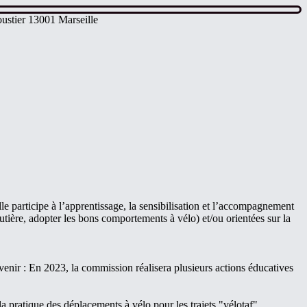
ustier 13001 Marseille
le participe à l’apprentissage, la sensibilisation et l’accompagnement
utière, adopter les bons comportements à vélo) et/ou orientées sur la
venir : En 2023, la commission réalisera plusieurs actions éducatives
a pratique des déplacements à vélo pour les trajets "vélotaf".