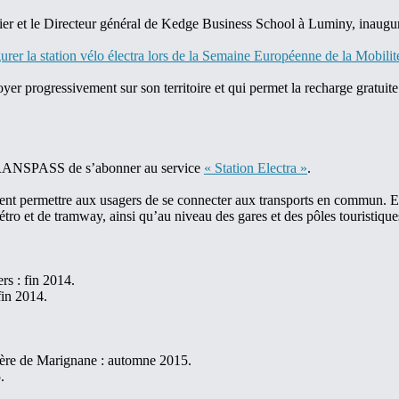
r et le Directeur général de Kedge Business School à Luminy, inaugura
urer la station vélo électra lors de la Semaine Européenne de la Mobilité 
er progressivement sur son territoire et qui permet la recharge gratuite d
te TRANSPASS de s’abonner au service
« Station Electra »
.
ivent permettre aux usagers de se connecter aux transports en commun. 
ro et de tramway, ainsi qu’au niveau des gares et des pôles touristique
rs : fin 2014.
 fin 2014.
tière de Marignane : automne 2015.
.