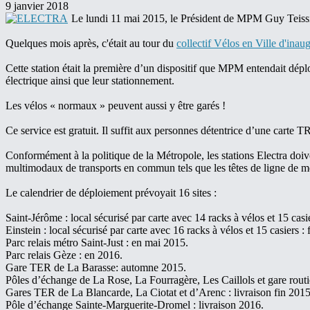
9 janvier 2018
Le lundi 11 mai 2015, le Président de MPM Guy Teissie
Quelques mois après, c'était au tour du
collectif Vélos en Ville d'inaug
Cette station était la première d’un dispositif que MPM entendait déploy
électrique ainsi que leur stationnement.
Les vélos « normaux » peuvent aussi y être garés !
Ce service est gratuit. Il suffit aux personnes détentrice d’une car
Conformément à la politique de la Métropole, les stations Electra do
multimodaux de transports en commun tels que les têtes de ligne de mét
Le calendrier de déploiement prévoyait 16 sites :
Saint-Jérôme : local sécurisé par carte avec 14 racks à vélos et 15 casie
Einstein : local sécurisé par carte avec 16 racks à vélos et 15 casiers :
Parc relais métro Saint-Just : en mai 2015.
Parc relais Gèze : en 2016.
Gare TER de La Barasse: automne 2015.
Pôles d’échange de La Rose, La Fourragère, Les Caillols et gare rou
Gares TER de La Blancarde, La Ciotat et d’Arenc : livraison fin 2015
Pôle d’échange Sainte-Marguerite-Dromel : livraison 2016.