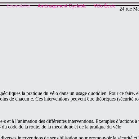
Ecomobilite
Aménagement Cyclable
Vélo-École
24 rue Mo
écifiques la pratique du vélo dans un usage quotidien. Pour ce faire, el
oins de chacun·e. Ces interventions peuvent être théoriques (sécurité ro
s et à l’animation des différentes interventions. Exemples d’actions à 
 du code de la route, de la mécanique et de la pratique du vélo.
iverses interventions de sensibilisation pour promouvoir la sécurité et l