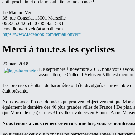
août prochain et on leur souhaite bonne chance !
Le Maillon Vert
36, rue Consolat 13001 Marseille
06 37 52 42 64 | 07 85 42 15 91
lemaillonvert.velo(at)gmail.com
https://www.facebook.com/lemaillonvert/
Merci à tou.te.s les cyclistes
29 mars 2018
De septembre à novembre 2017, nous vous avons inv
association, le Collectif Vélos en Ville est membre
Les premiers résultats du baromètre ont été divulgués en novembre et d
était présente.
Nous avons enfin des données qui prouvent objectivement que Marseille,
également la dernière des 40 plus grandes villes de France ! De plus, s
que Marseille (1,6) sur les 316 villes évaluées en France. Alors Marsei
Nous tenons à vous remercier encore une fois, vous les nombreuses 
Pour celles et ceux qui n'ont pas pu participer cette année, la deuxièm