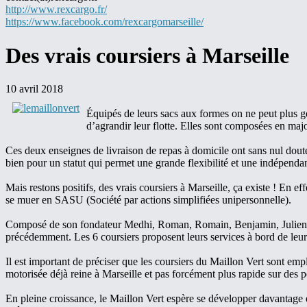
http://www.rexcargo.fr/
https://www.facebook.com/
rexcargomarseille/
Des vrais coursiers à Marseille
10 avril 2018
Équipés de leurs sacs aux formes on ne peut plus gé
d’agrandir leur flotte. Elles sont composées en maj
Ces deux enseignes de livraison de repas à domicile ont sans nul doute 
bien pour un statut qui permet une grande flexibilité et une indépendan
Mais restons positifs, des vrais coursiers à Marseille, ça existe ! En ef
se muer en SASU (Société par actions simplifiées unipersonnelle).
Composé de son fondateur Medhi, Roman, Romain, Benjamin, Julien et P
précédemment. Les 6 coursiers proposent leurs services à bord de leu
Il est important de préciser que les coursiers du Maillon Vert sont emp
motorisée déjà reine à Marseille et pas forcément plus rapide sur des 
En pleine croissance, le Maillon Vert espère se développer davantag