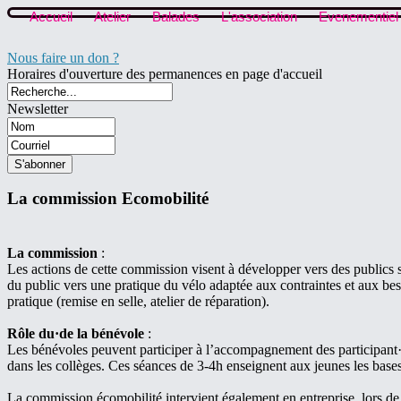
Accueil
Atelier
Balades
L'association
Evenementiel
Nous faire un don ?
Horaires d'ouverture des permanences en page d'accueil
Newsletter
La commission Ecomobilité
La commission
:
Les actions de cette commission visent à développer vers des publics sp
du public vers une pratique du vélo adaptée aux contraintes et aux bes
pratique (remise en selle, atelier de réparation).
Rôle du·de la bénévole
:
Les bénévoles peuvent participer à l’accompagnement des participant·e·
dans les collèges. Ces séances de 3-4h enseignent aux jeunes les bases
La commission écomobilité intervient également en entreprise, lors de d