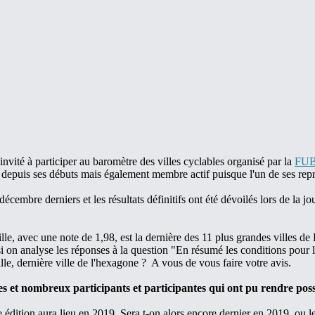
ité à participer au baromètre des villes cyclables organisé par la
FU
 depuis ses débuts mais également membre actif puisque l'un de ses repré
écembre derniers et les résultats définitifs ont été dévoilés lors de la
 avec une note de 1,98, est la dernière des 11 plus grandes villes de F
i on analyse les réponses à la question "En résumé les conditions pour l
lle, dernière ville de l'hexagone ? A vous de vous faire votre avis.
et nombreux participants et participantes qui ont pu rendre possibl
e édition aura lieu en 2019. Sera t-on alors encore dernier en 2019, ou le