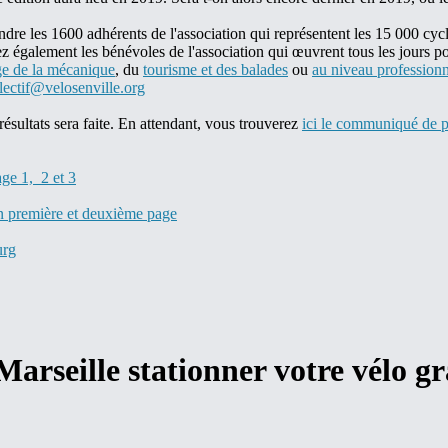
ndre les 1600 adhérents de l'association qui représentent les 15 000 cyclis
gnez également les bénévoles de l'association qui œuvrent tous les jour
age de la mécanique
, du
tourisme et des balades
ou
au niveau professionn
lectif@velosenville.org
résultats sera faite. En attendant, vous trouverez
ici le communiqué de p
age 1, 2 et 3
 en première et deuxième page
urg
Marseille stationner votre vélo g