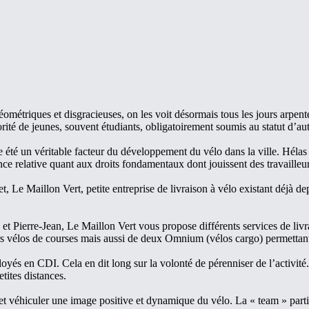
ométriques et disgracieuses, on les voit désormais tous les jours arpente
orité de jeunes, souvent étudiants, obligatoirement soumis au statut d’a
été un véritable facteur du développement du vélo dans la ville. Hélas el
ce relative quant aux droits fondamentaux dont jouissent des travailleurs
fet, Le Maillon Vert, petite entreprise de livraison à vélo existant déjà 
ierre-Jean, Le Maillon Vert vous propose différents services de livrais
rs vélos de courses mais aussi de deux Omnium (vélos cargo) permettant
loyés en CDI. Cela en dit long sur la volonté de pérenniser de l’activité
petites distances.
e et véhiculer une image positive et dynamique du vélo. La « team » p